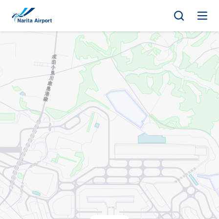
地圖 | 成田國際機場
正
文