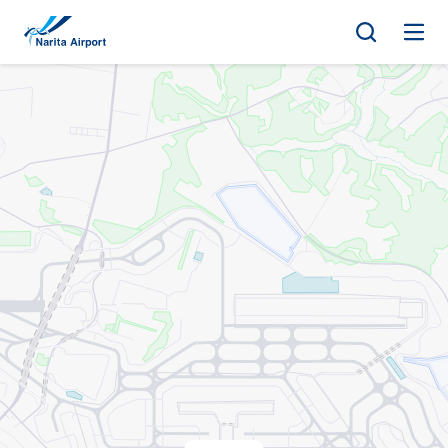
地圖 | 成田國際機場
正
文