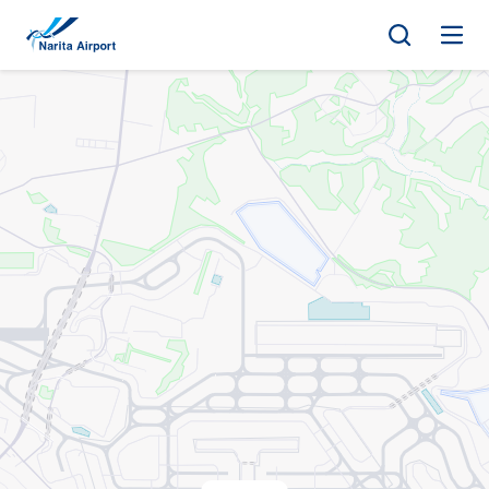
地圖 | 成田國際機場
正
文