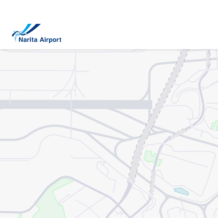
地圖 | 成田國際機場
正
文