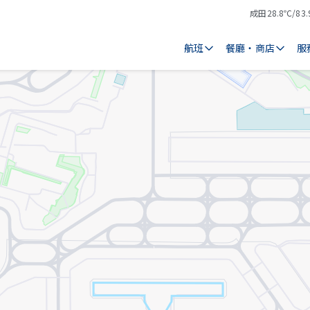
成田
28.8℃/83.
氣
天
溫
氣
航班
餐廳・商店
服