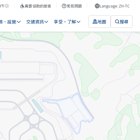
9°F
需要協助的旅客
常見問題
Language: ZH-TC
務、設施
交通資訊
享受・了解
地圖
搜尋