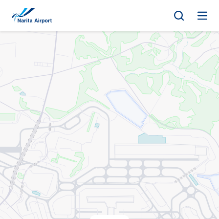
地圖 | 成田國際機場
正
文