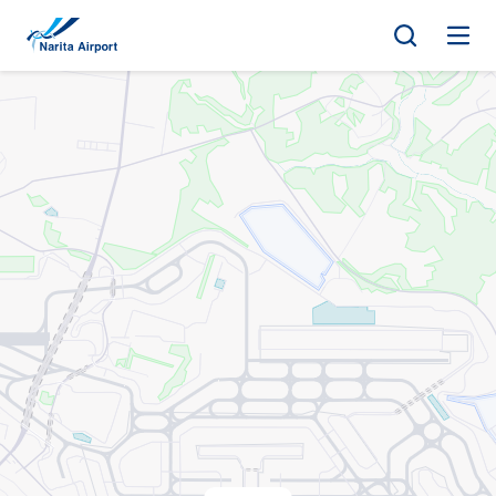
地圖 | 成田國際機場
正
文