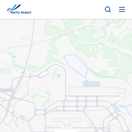
地圖 | 成田國際機場
正
文