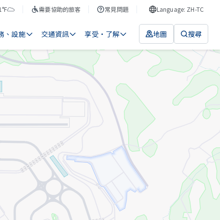
1°F
需要協助的旅客
常見問題
Language: ZH-TC
務、設施
交通資訊
享受・了解
地圖
搜尋