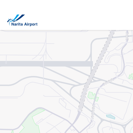
地圖 | 成田國際機場
正
文