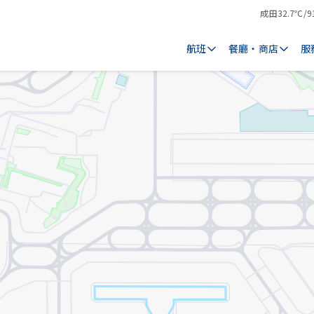
成田
32.7℃/9
氣
天
溫
氣
航班
餐廳・商店
服