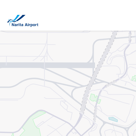
地圖 | 成田國際機場
正
文