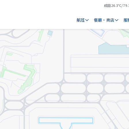
成田
26.3℃/79.
氣
天
溫
氣
航班
餐廳・商店
服