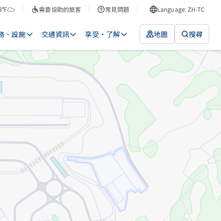
3°F
需要協助的旅客
常見問題
Language: ZH-TC
務、設施
交通資訊
享受・了解
地圖
搜尋