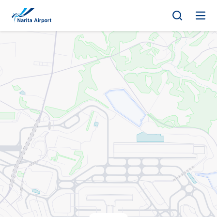
地圖 | 成田國際機場
正
文