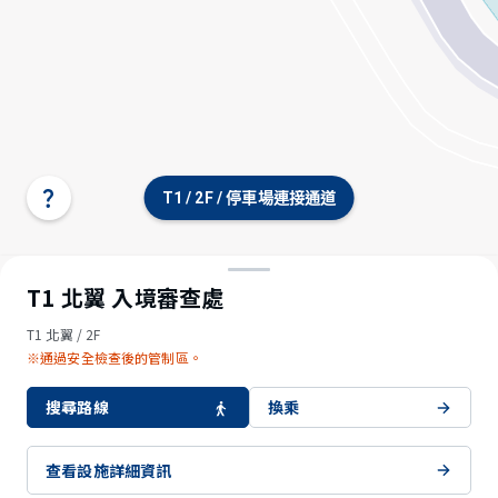
T1 / 2F / 停車場連接通道
選
擇
航
站
樓/
T1 北翼 入境審查處
樓
層
T1 北翼 / 2F
※通過安全檢查後的管制區。
搜尋路線
換乘
查看設施詳細資訊
© OpenStreetMap contributors