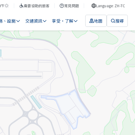
9°F
需要協助的旅客
常見問題
Language: ZH-TC
務、設施
交通資訊
享受・了解
地圖
搜尋