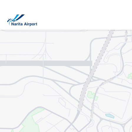
地圖 | 成田國際機場
正
文