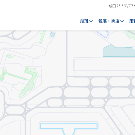
成田
25.5℃/77.
氣
天
溫
氣
航班
餐廳・商店
服