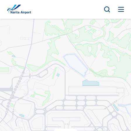
地圖 | 成田國際機場
正
文