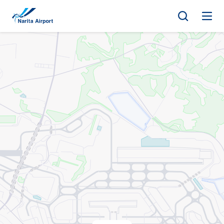
地圖 | 成田國際機場
正
文