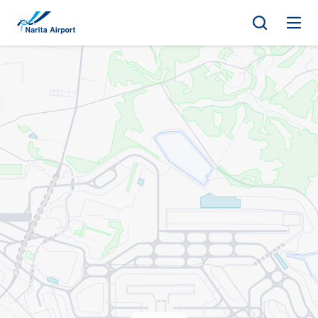
地圖 | 成田國際機場
正
文