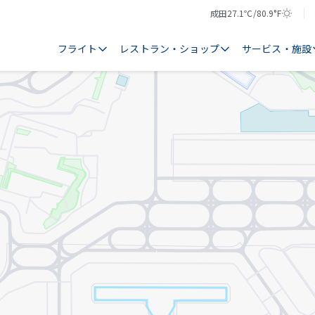
成田
27.1℃/80.9°F
気
天
温
気
フライト
レストラン・ショップ
サービス・施設