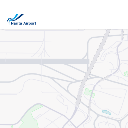
マップ | 成田国際空港
キ
ッ
プ