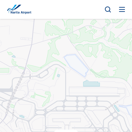
マップ | 成田国際空港
キ
ッ
プ