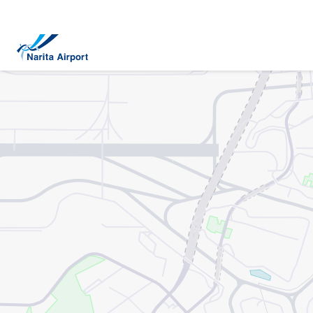
マップ | 成田国際空港
キ
ッ
プ