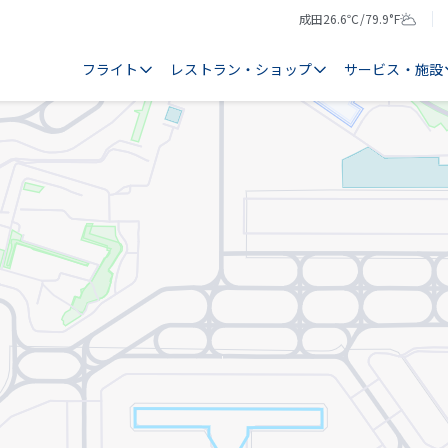
成田
26.6℃/79.9°F
気
天
温
気
フライト
レストラン・ショップ
サービス・施設