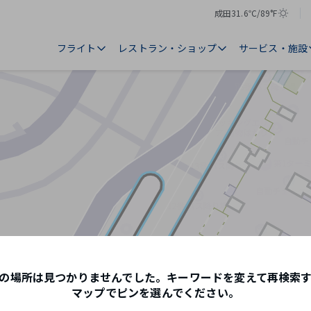
成田
31.6℃/89°F
気
天
温
気
フライト
レストラン・ショップ
サービス・施設
の場所は見つかりませんでした。キーワードを変えて再検索
マップでピンを選んでください。