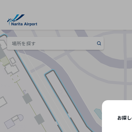
マップ | 成田国際空港
キ
ッ
プ
お探し