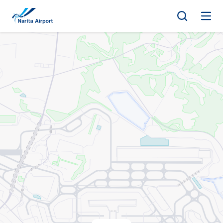
マップ | 成田国際空港
キ
ッ
プ