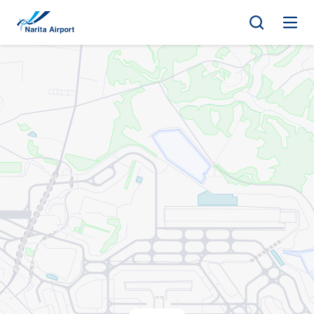
マップ | 成田国際空港
キ
ッ
プ