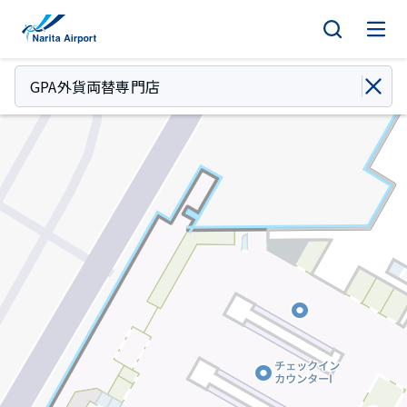
マップ | 成田国際空港
キ
ッ
プ
GPA外貨両替専門店