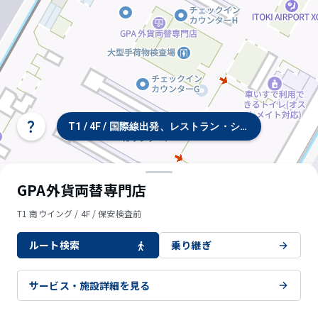
T1 / 4F / 国際線出発、レストラン・ショップ
タ
ー
ミ
ナ
ル/
GPA外貨両替専門店
フ
ロ
T1 南ウイング / 4F / 保安検査前
ア
選
ルート検索
乗り継ぎ
択
サービス・施設詳細を見る
© OpenStreetMap contributors