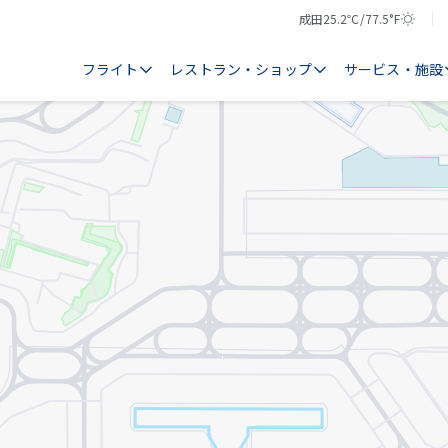
成田
25.2℃/77.5°F
気
天
温
気
フライト
レストラン・ショップ
サービス・施設