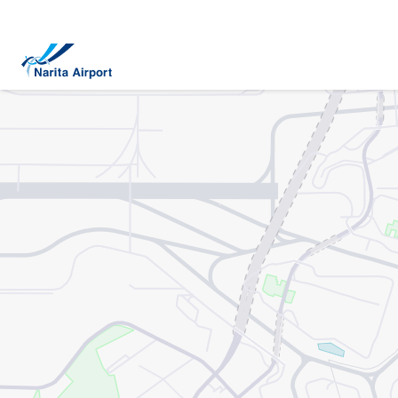
マップ | 成田国際空港
キ
ッ
プ