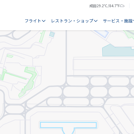
成田
29.2℃/84.7°F
気
天
温
気
フライト
レストラン・ショップ
サービス・施設