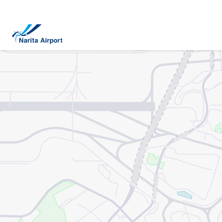
マップ | 成田国際空港
キ
ッ
プ