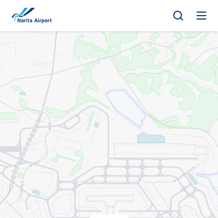
マップ | 成田国際空港
キ
ッ
プ