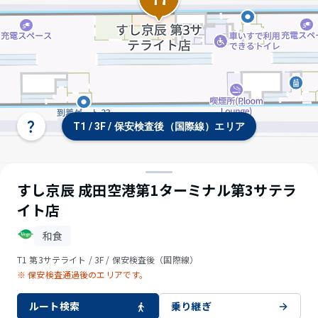
T1 / 3F / 保安検査後（国際線）エリア
タ
ー
ミ
ナ
ル/
すし京辰 成田空港第1ターミナル第3サテラ
フ
イト店
ロ
ア
選
和食
択
T1 第3サテライト / 3F / 保安検査後（国際線）
※ 保安検査通過後のエリアです。
ルート検索
乗り継ぎ
© OpenStreetMap contributors