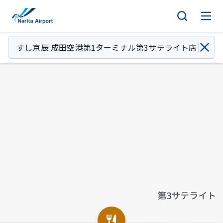
マップ | 成田国際空港
キ
ッ
プ
すし京辰 成田空港第1ターミナル第3サテライト店