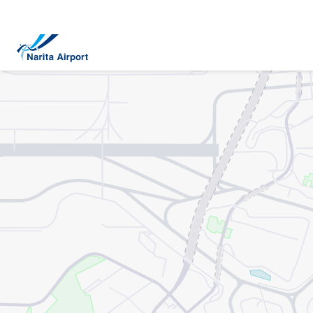
マップ | 成田国際空港
キ
ッ
プ