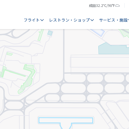
成田
32.2℃/90°F
気
天
温
気
フライト
レストラン・ショップ
サービス・施設