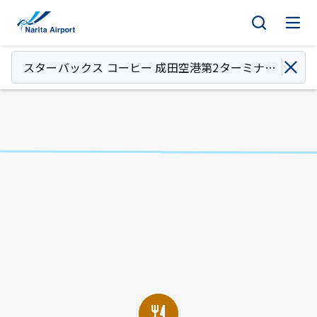
マップ | 成田国際空港
キ
ッ
プ
スターバックス コーヒー 成田空港第2ターミナル
到着ロビー北店