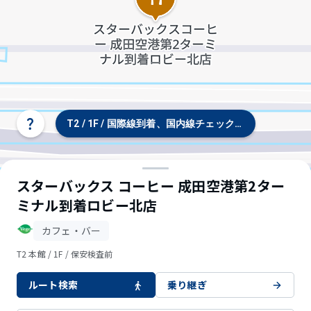
T2 / 1F / 国際線到着、国内線チェックイン、バス・タ
タ
ー
ミ
ナ
ル/
スターバックス コーヒー 成田空港第2ター
フ
ミナル到着ロビー北店
ロ
ア
選
カフェ・バー
択
T2 本館 / 1F / 保安検査前
ルート検索
乗り継ぎ
© OpenStreetMap contributors