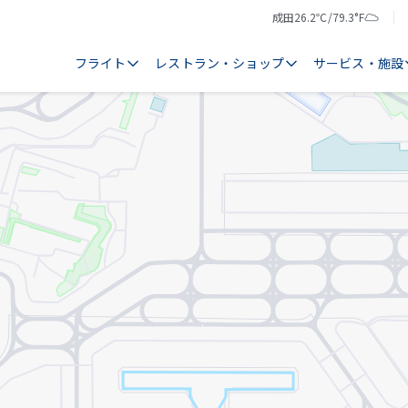
成田
26.2℃/79.3°F
気
天
温
気
フライト
レストラン・ショップ
サービス・施設