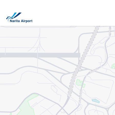
マップ | 成田国際空港
キ
ッ
プ