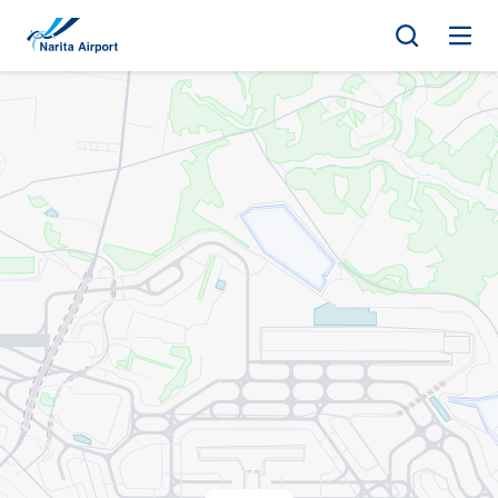
マップ | 成田国際空港
キ
ッ
プ