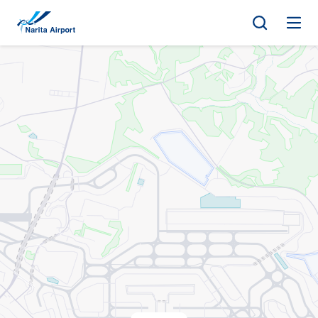
マップ | 成田国際空港
キ
ッ
プ