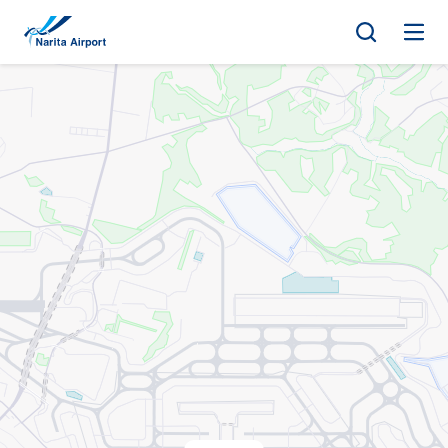
マップ | 成田国際空港
ナ
キ
ル/
フ
ッ
ロ
ア
プ
選
択