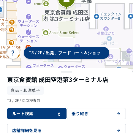
T3 / 2F / 出発、フードコート＆ショップ
タ
ー
ミ
ナ
ル/
東京食賓館 成田空港第3ターミナル店
フ
ロ
食品・和洋菓子
ア
選
T3 / 2F / 保安検査前
択
ルート検索
乗り継ぎ
© OpenStreetMap contributors
店舗詳細を見る