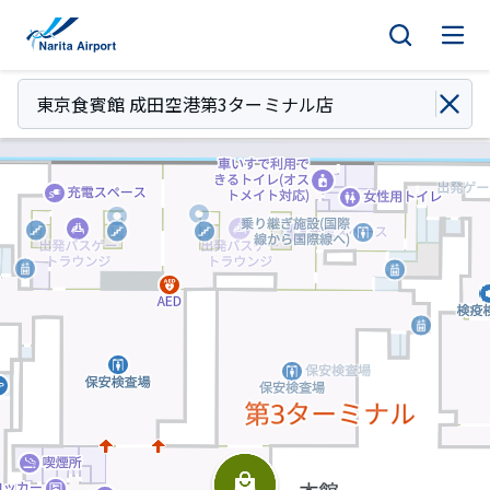
マップ | 成田国際空港
キ
ッ
プ
東京食賓館 成田空港第3ターミナル店