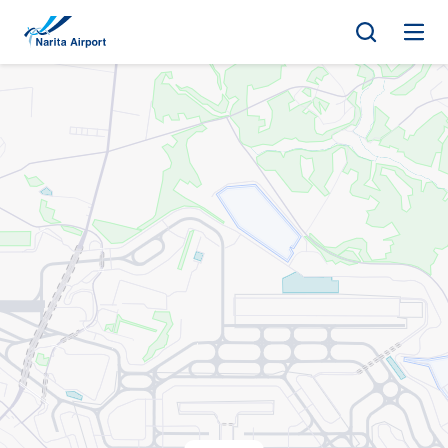
マップ | 成田国際空港
ナ
キ
ル/
フ
ッ
ロ
ア
プ
選
択