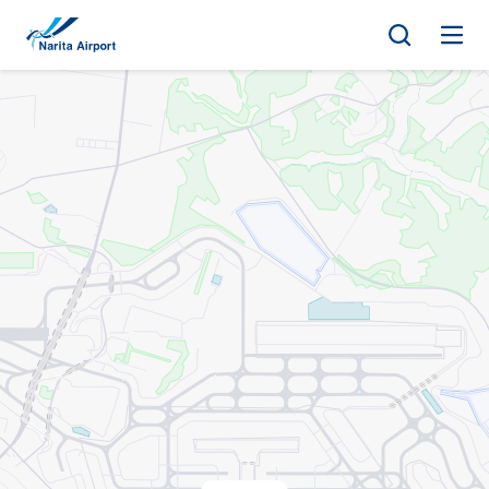
マップ | 成田国際空港
キ
ッ
プ