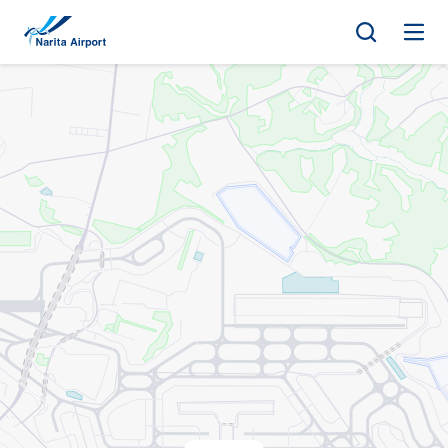
マップ | 成田国際空港
キ
ッ
プ