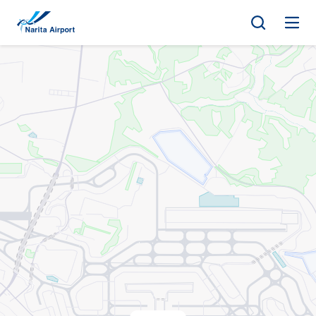
マップ | 成田国際空港
キ
ッ
プ