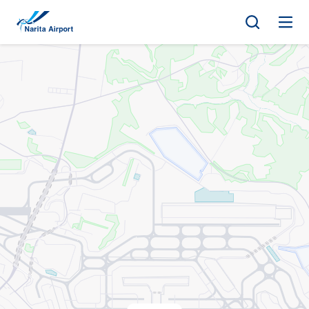
マップ | 成田国際空港
キ
ッ
プ