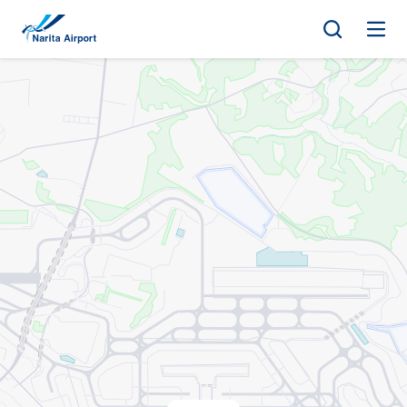
マップ | 成田国際空港
キ
ッ
プ