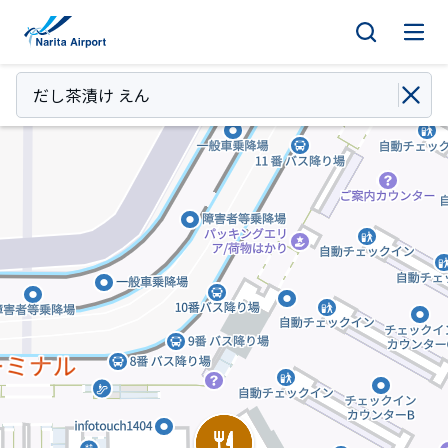
マップ | 成田国際空港
キ
ッ
プ
だし茶漬け えん