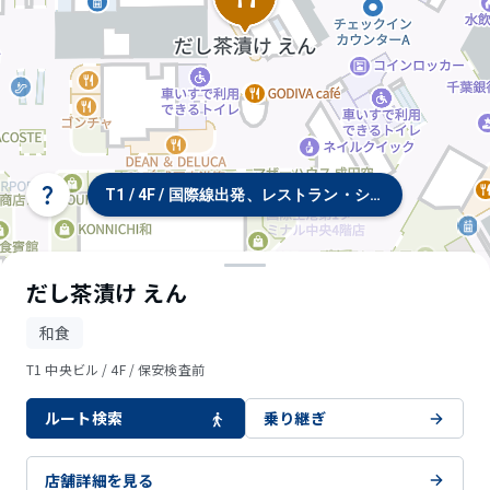
T1 / 4F / 国際線出発、レストラン・ショップ
タ
ー
ミ
ナ
ル/
だし茶漬け えん
フ
ロ
和食
ア
選
T1 中央ビル / 4F / 保安検査前
択
ルート検索
乗り継ぎ
© OpenStreetMap contributors
店舗詳細を見る