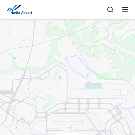
マップ | 成田国際空港
キ
ッ
プ