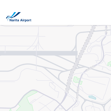
マップ | 成田国際空港
キ
ッ
プ