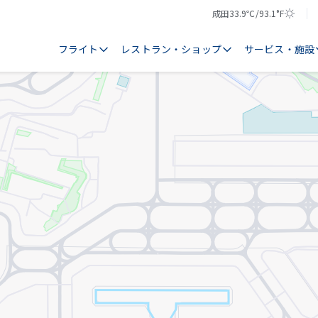
成田
33.9℃/93.1°F
気
天
温
気
フライト
レストラン・ショップ
サービス・施設