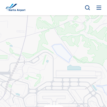
マップ | 成田国際空港
キ
ッ
プ