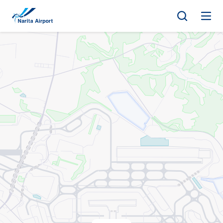
マップ | 成田国際空港
キ
ッ
プ