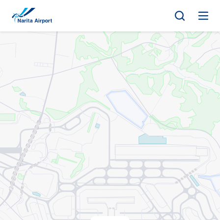
マップ | 成田国際空港
キ
ッ
プ