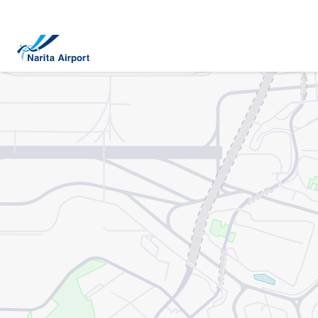
マップ | 成田国際空港
キ
ッ
プ