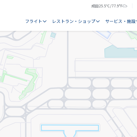
成田
25.5℃/77.9°F
気
天
温
気
フライト
レストラン・ショップ
サービス・施設