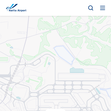
マップ | 成田国際空港
キ
ッ
プ