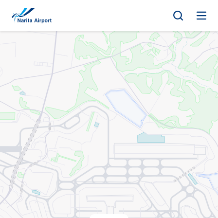
マップ | 成田国際空港
キ
ッ
プ