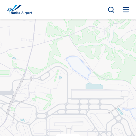
マップ | 成田国際空港
キ
ッ
プ
場所を探す