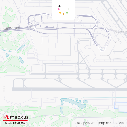
すべてのターミナル
タ
ー
ミ
ナ
ル/
フ
ロ
ア
選
択
© OpenStreetMap contributors