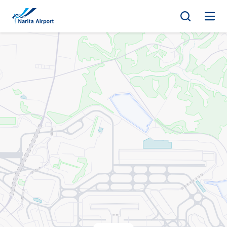
マップ | 成田国際空港
キ
ッ
プ